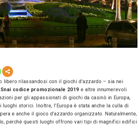
libero rilassandosi con il giochi d’azzardo – sia nei
e
Snai codice promozionale 2019
e altre innumerevoli
zioni per gli appassionati di giochi da casinò in Europa,
luoghi storici. Inoltre, l’Europa è stata anche la culla di
l’opera e anche il gioco d’azzardo organizzato. Naturalmente,
o, perché questi luoghi offrono vari tipi di magnifici edifici