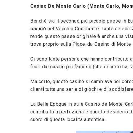
Casino De Monte Carlo (Monte Carlo, Mon
Benché sia il secondo più piccolo paese in E
casinò
nel Vecchio Continente. Tante celebrit
rende questo paese originale è anche una vist
trova proprio sulla Place-du-Casino di Monte-
Ci sono tante persone che hanno contribuito 
fuori dal casinò più famoso (che di certo hai v
Ma certo, questo casinò si cambiava nel corso
clienti tutta una serie di giochi e di soddisfare i
La Belle Epoque in stile Casino de Monte-Carl
contribuito a perfezionare questo desiderio di
cuore di questa località autentica.