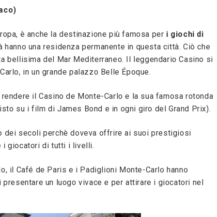
aco)
uropa, è anche la destinazione più famosa per
i giochi di
à hanno una residenza permanente in questa città. Ciò che
a bellisima del Mar Mediterraneo. Il leggendario Casino si
Carlo, in un grande palazzo Belle Époque.
a rendere il Casino de Monte-Carlo e la sua famosa rotonda
isto su i film di James Bond e in ogni giro del Grand Prix).
 dei secoli perchè doveva offrire ai suoi prestigiosi
 giocatori di tutti i livelli.
o, il Café de Paris e i Padiglioni Monte-Carlo hanno
 presentare un luogo vivace e per attirare i giocatori nel