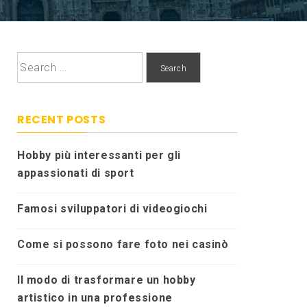
Search
for:
RECENT POSTS
Hobby più interessanti per gli
appassionati di sport
Famosi sviluppatori di videogiochi
Come si possono fare foto nei casinò
Il modo di trasformare un hobby
artistico in una professione