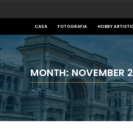
Skip
PALAZZODELLARAGI
to
SITE
content
CASA
FOTOGRAFIA
HOBBY ARTISTI
MONTH: NOVEMBER 2